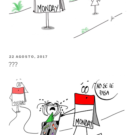
PUBLICADO
22 AGOSTO, 2017
EL
???