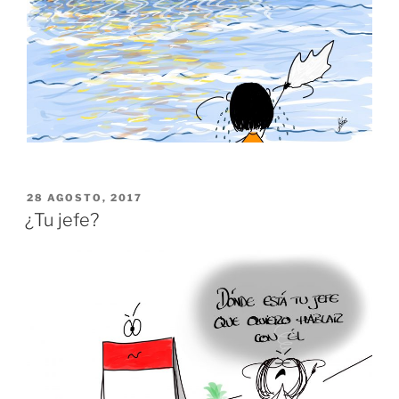
PUBLICADO
28 AGOSTO, 2017
EL
¿Tu jefe?