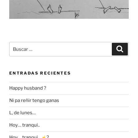
Buscar
Buscar
por:
ENTRADAS RECIENTES
Happy husband ?
Ni pa reñir tengo ganas
L, de lunes…
Hoy… tranqui..
Hoy… tranqui…
?