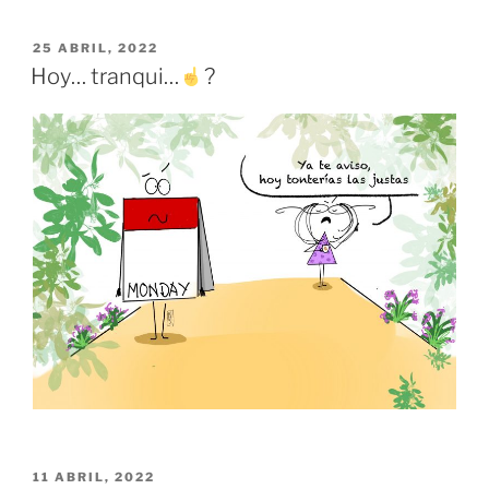
PUBLICADO
25 ABRIL, 2022
EL
Hoy… tranqui…
?
PUBLICADO
11 ABRIL, 2022