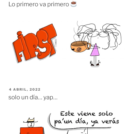
EL
Lo primero va primero
PUBLICADO
4 ABRIL, 2022
EL
solo un día… yap…