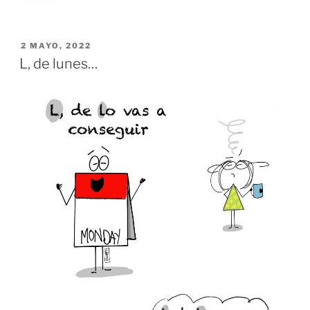
PUBLICADO
2 MAYO, 2022
EL
L, de lunes…