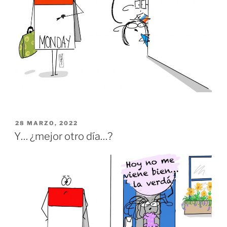
PUBLICADO
28 MARZO, 2022
EL
Y… ¿mejor otro día…?