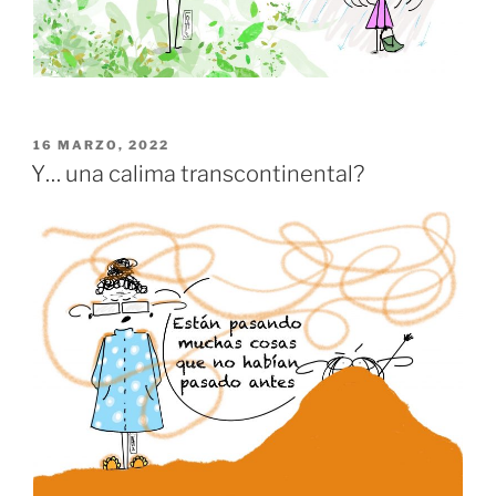
PUBLICADO
16 MARZO, 2022
EL
Y… una calima transcontinental?