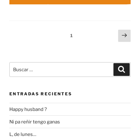
Navegación
Sigu
Página
1
pági
de
entradas
Buscar
Buscar
por:
ENTRADAS RECIENTES
Happy husband ?
Ni pa reñir tengo ganas
L, de lunes…