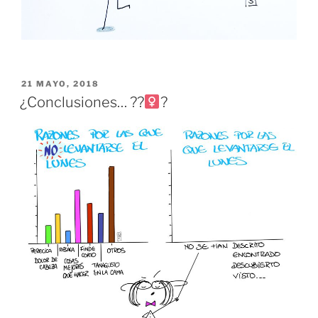
PUBLICADO
21 MAYO, 2018
EL
¿Conclusiones… ??‍
?