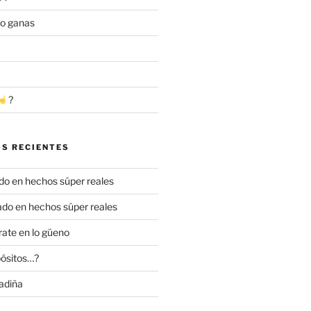
go ganas
?
S RECIENTES
o en hechos súper reales
do en hechos súper reales
ate en lo güeno
ósitos…?
adiña