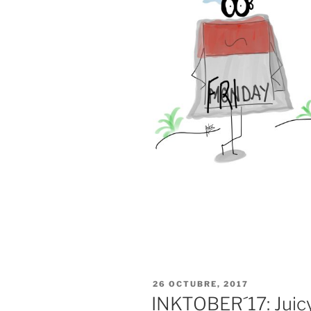
PUBLICADO
26 OCTUBRE, 2017
EL
INKTOBER´17: Juicy