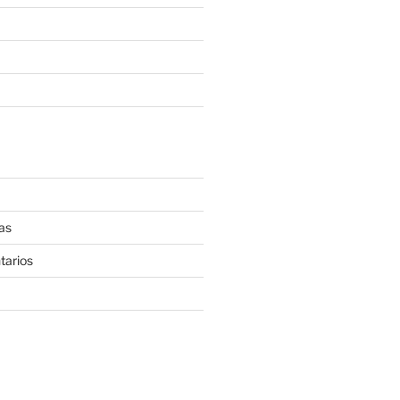
as
tarios