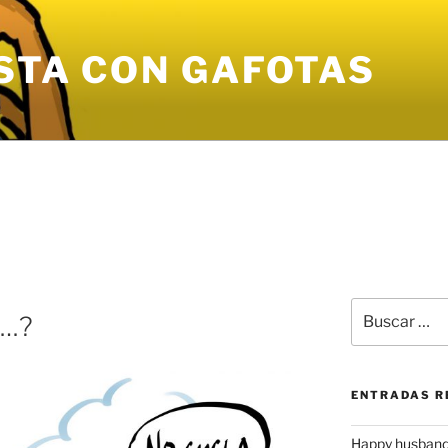
STA CON GAFOTAS
Buscar
p…?
por:
ENTRADAS R
Happy husband