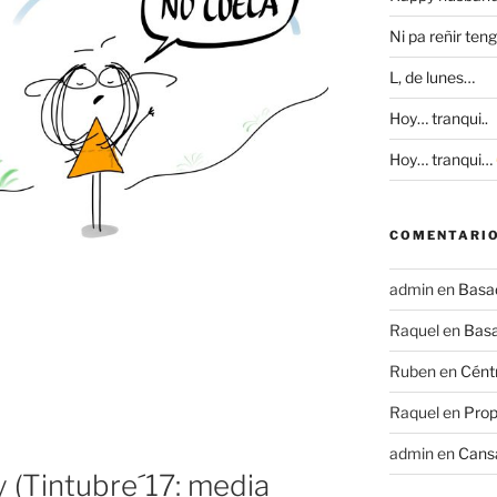
Ni pa reñir ten
L, de lunes…
Hoy… tranqui..
Hoy… tranqui…
COMENTARIO
admin
en
Basad
Raquel
en
Basa
Ruben
en
Céntr
Raquel
en
Prop
admin
en
Cans
 (Tintubre´17: media