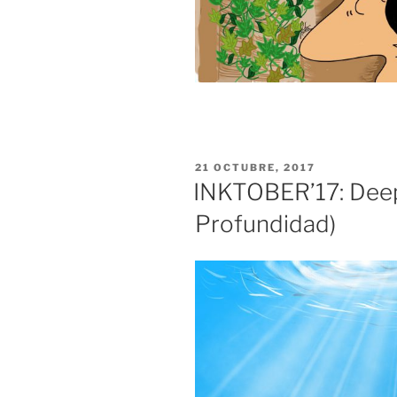
PUBLICADO
21 OCTUBRE, 2017
EL
INKTOBER’17: Deep 
Profundidad)