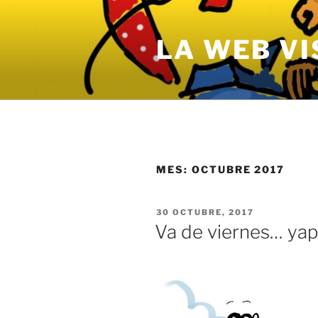
Saltar
al
LA WEB VI
contenido
MES:
OCTUBRE 2017
PUBLICADO
30 OCTUBRE, 2017
EL
Va de viernes… ya