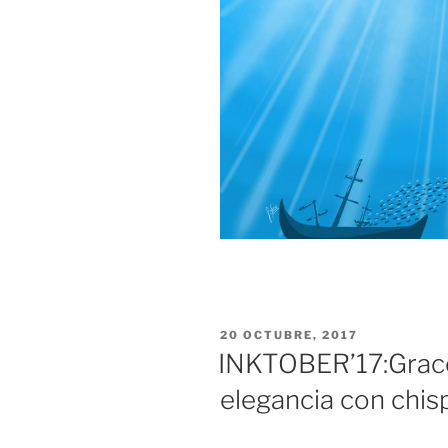
PUBLICADO
20 OCTUBRE, 2017
EL
INKTOBER’17:Gracef
elegancia con chis