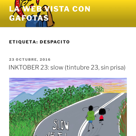
Saltar
LA WEB VISTA CON
al
GAFOTAS
contenido
ETIQUETA:
DESPACITO
PUBLICADO
23 OCTUBRE, 2016
EL
INKTOBER 23: slow (tintubre 23, sin prisa)