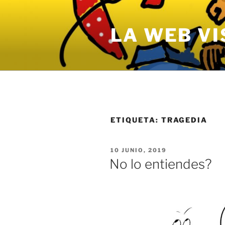
Saltar
al
LA WEB VI
contenido
ETIQUETA:
TRAGEDIA
PUBLICADO
10 JUNIO, 2019
EL
No lo entiendes?