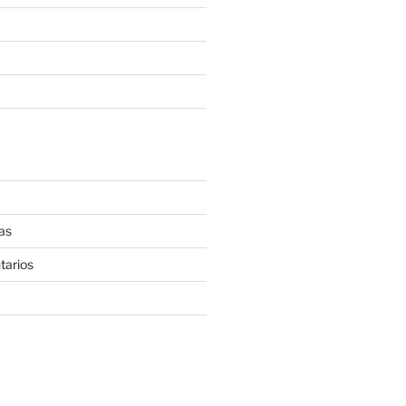
as
tarios