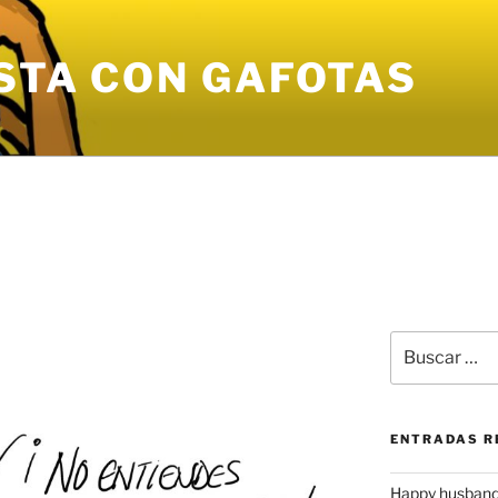
STA CON GAFOTAS
Buscar
por:
ENTRADAS R
Happy husband