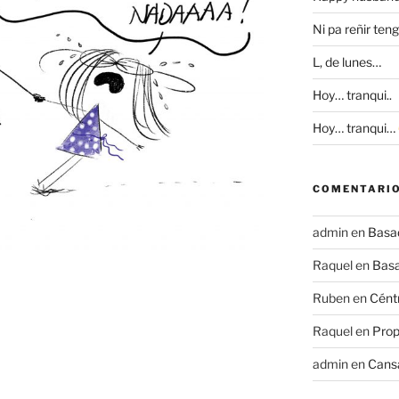
Ni pa reñir ten
L, de lunes…
Hoy… tranqui..
Hoy… tranqui…
COMENTARIO
admin
en
Basad
Raquel
en
Basa
Ruben
en
Céntr
Raquel
en
Prop
admin
en
Cans