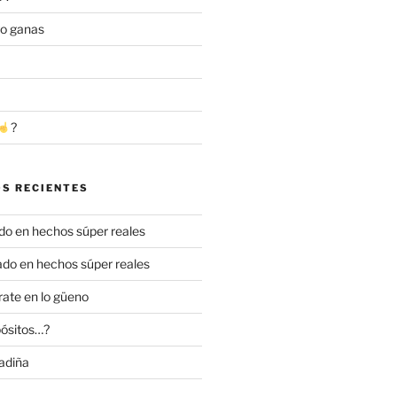
go ganas
?
S RECIENTES
o en hechos súper reales
do en hechos súper reales
ate en lo güeno
ósitos…?
adiña