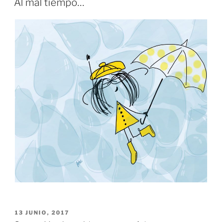
Al mal tiempo…
PUBLICADO
13 JUNIO, 2017
EL