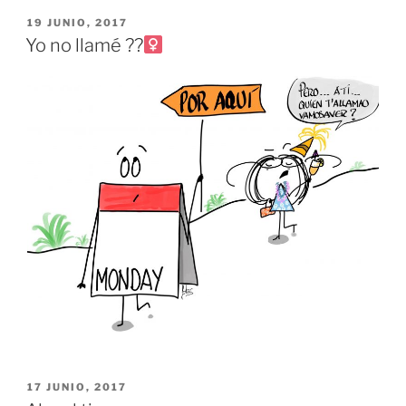
PUBLICADO
19 JUNIO, 2017
EL
Yo no llamé ??‍
PUBLICADO
17 JUNIO, 2017
EL