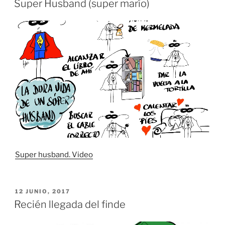
Super Husband (super marío)
Super husband. Video
PUBLICADO
12 JUNIO, 2017
EL
Recién llegada del finde