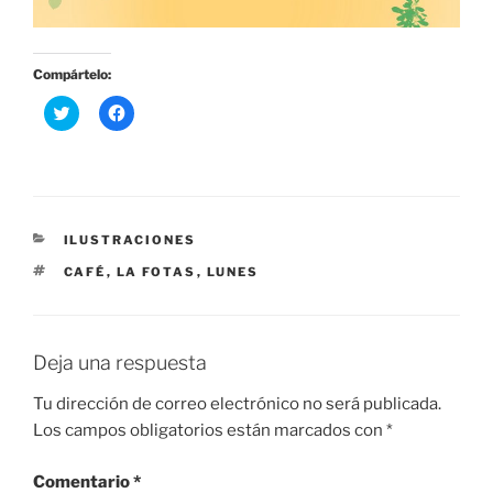
Compártelo:
H
H
a
a
z
z
c
c
l
l
i
i
c
c
p
p
a
a
r
r
CATEGORÍAS
ILUSTRACIONES
a
a
c
c
ETIQUETAS
CAFÉ
,
LA FOTAS
,
LUNES
o
o
m
m
p
p
a
a
r
r
t
t
Deja una respuesta
i
i
r
r
e
e
Tu dirección de correo electrónico no será publicada.
n
n
T
F
Los campos obligatorios están marcados con
*
w
a
i
c
t
e
Comentario
t
b
*