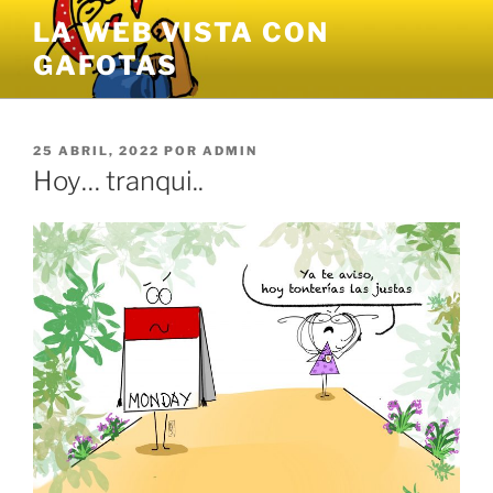
Saltar
LA WEB VISTA CON
al
GAFOTAS
contenido
PUBLICADO
25 ABRIL, 2022
POR
ADMIN
EL
Hoy… tranqui..