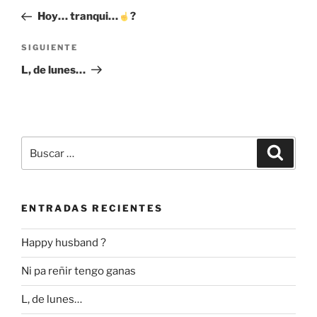
de
anterior:
Hoy… tranqui…
?
entradas
Siguiente
SIGUIENTE
entrada
L, de lunes…
Buscar
Buscar
por:
ENTRADAS RECIENTES
Happy husband ?
Ni pa reñir tengo ganas
L, de lunes…