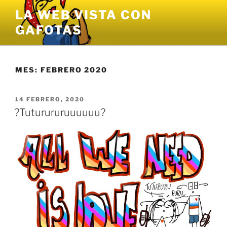
Saltar
LA WEB VISTA CON
al
GAFOTAS
contenido
MES:
FEBRERO 2020
PUBLICADO
14 FEBRERO, 2020
EL
?Tuturururuuuuuu?