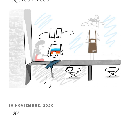
PUBLICADO
19 NOVIEMBRE, 2020
EL
Liá?