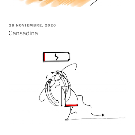
PUBLICADO
28 NOVIEMBRE, 2020
EL
Cansadiña