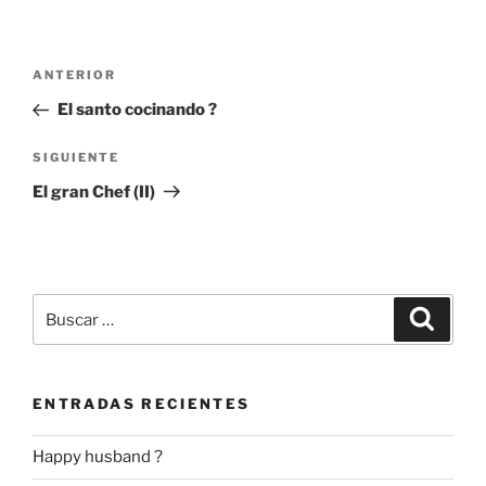
Navegación
Entrada
ANTERIOR
de
anterior:
El santo cocinando ?
entradas
Siguiente
SIGUIENTE
entrada
El gran Chef (II)
Buscar
Buscar
por:
ENTRADAS RECIENTES
Happy husband ?