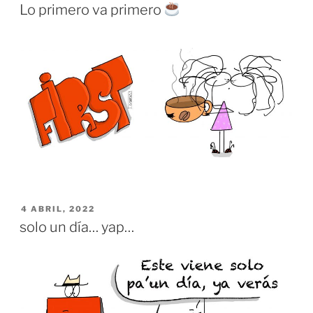
EL
Lo primero va primero
PUBLICADO
4 ABRIL, 2022
EL
solo un día… yap…