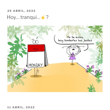
PUBLICADO
25 ABRIL, 2022
EL
Hoy… tranqui…
?
PUBLICADO
11 ABRIL, 2022