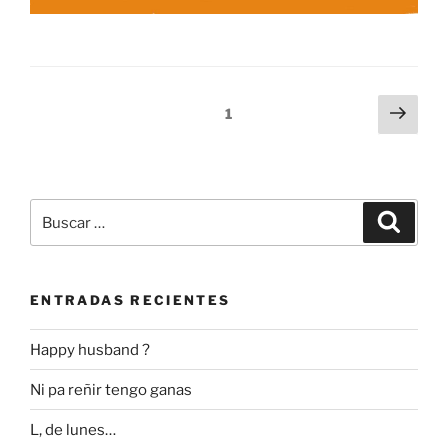
Navegación
Sigu
Página
1
pági
de
entradas
Buscar
Buscar
por:
ENTRADAS RECIENTES
Happy husband ?
Ni pa reñir tengo ganas
L, de lunes…