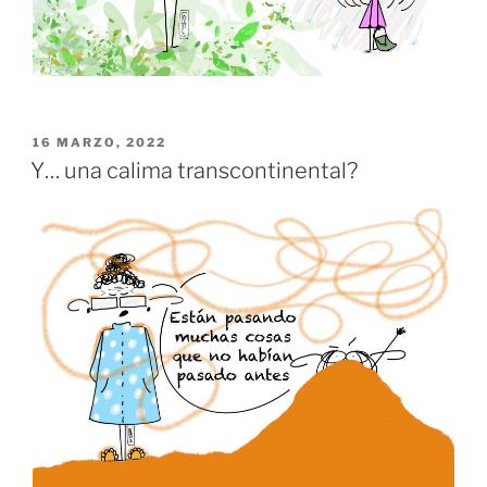
PUBLICADO
16 MARZO, 2022
EL
Y… una calima transcontinental?