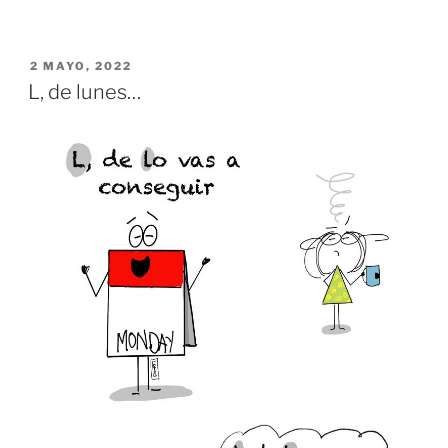
PUBLICADO
2 MAYO, 2022
EL
L, de lunes…