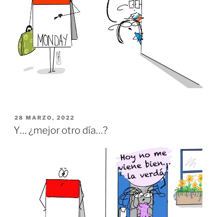
PUBLICADO
28 MARZO, 2022
EL
Y… ¿mejor otro día…?