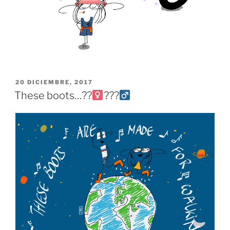
PUBLICADO
20 DICIEMBRE, 2017
EL
These boots…??‍
???‍