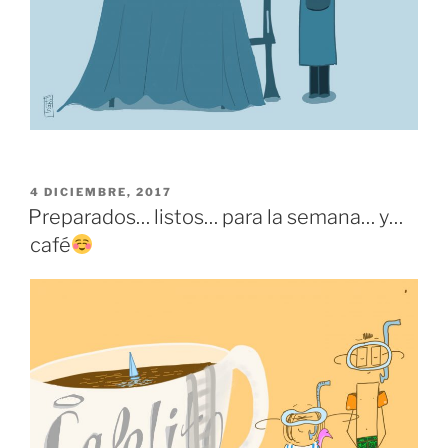
PUBLICADO
4 DICIEMBRE, 2017
EL
Preparados… listos… para la semana… y…
café