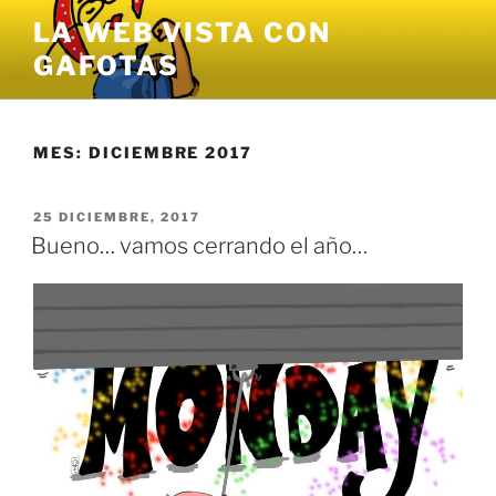
Saltar
LA WEB VISTA CON
al
GAFOTAS
contenido
MES:
DICIEMBRE 2017
PUBLICADO
25 DICIEMBRE, 2017
EL
Bueno… vamos cerrando el año…