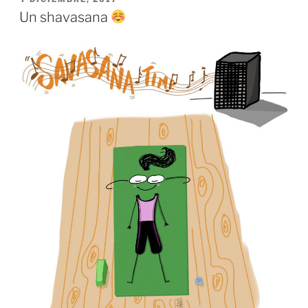
EL
Un shavasana