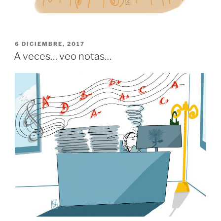
PUBLICADO
6 DICIEMBRE, 2017
EL
A veces… veo notas…