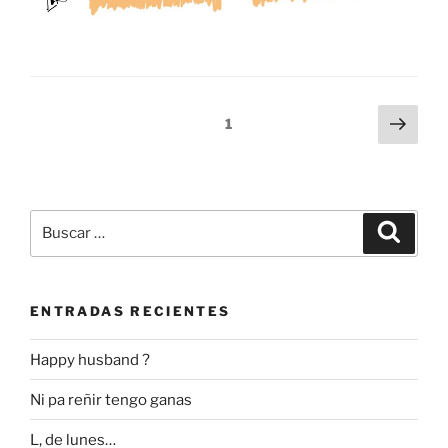
Navegación
Sigu
Página
1
pági
de
entradas
Buscar
Buscar
por:
ENTRADAS RECIENTES
Happy husband ?
Ni pa reñir tengo ganas
L, de lunes…