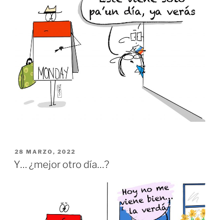
PUBLICADO
28 MARZO, 2022
EL
Y… ¿mejor otro día…?