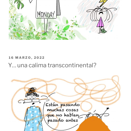
PUBLICADO
16 MARZO, 2022
EL
Y… una calima transcontinental?