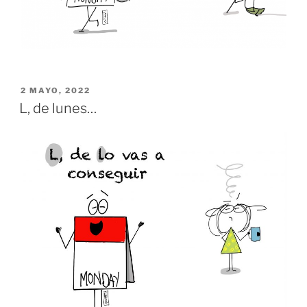
PUBLICADO
2 MAYO, 2022
EL
L, de lunes…