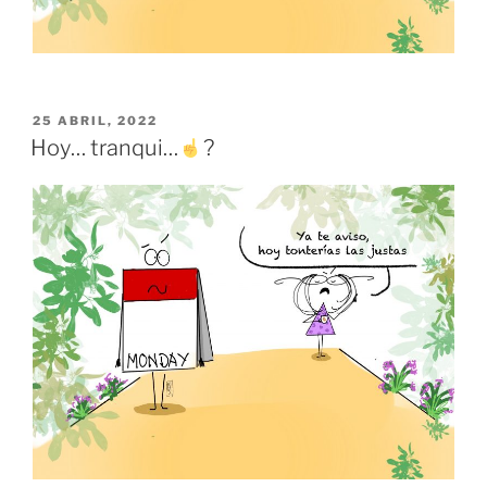
PUBLICADO
25 ABRIL, 2022
EL
Hoy… tranqui…
?