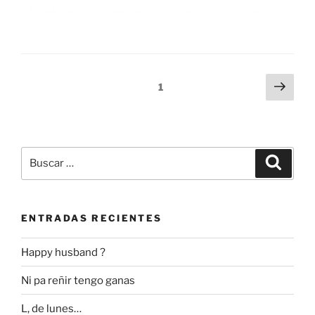
Navegación
Sigu
Página
1
pági
de
entradas
Buscar
Buscar
por:
ENTRADAS RECIENTES
Happy husband ?
Ni pa reñir tengo ganas
L, de lunes…