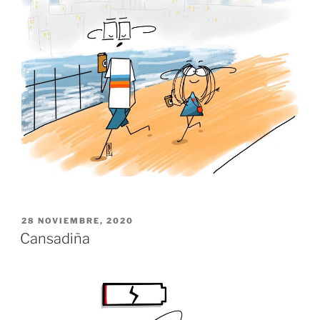
PUBLICADO
28 NOVIEMBRE, 2020
EL
Cansadiña