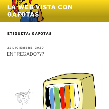
Saltar
LA WEB VISTA CON
al
GAFOTAS
contenido
ETIQUETA:
GAFOTAS
PUBLICADO
21 DICIEMBRE, 2020
EL
ENTREGADO???