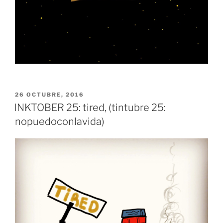
PUBLICADO
26 OCTUBRE, 2016
EL
INKTOBER 25: tired, (tintubre 25:
nopuedoconlavida)