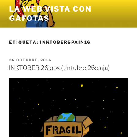
Saltar
LA WEB VISTA CON
al
GAFOTAS
contenido
ETIQUETA:
INKTOBERSPAIN16
PUBLICADO
26 OCTUBRE, 2016
EL
INKTOBER 26:box (tintubre 26:caja)