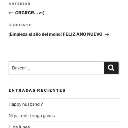
Navegación
Entrada
ANTERIOR
de
anterior:
GRGRGR… >:(
entradas
Siguiente
SIGUIENTE
entrada
¡Empieza el año del mono! FELIZ AÑO NUEVO
Buscar
Buscar
por:
ENTRADAS RECIENTES
Happy husband ?
Ni pa reñir tengo ganas
L, de lunes…