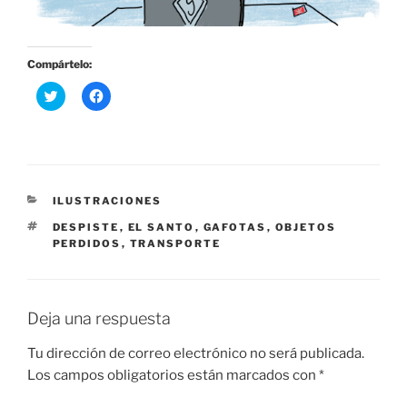
Compártelo:
H
H
a
a
z
z
c
c
l
l
i
i
c
c
p
p
a
a
r
r
CATEGORÍAS
ILUSTRACIONES
a
a
c
c
ETIQUETAS
DESPISTE
,
EL SANTO
,
GAFOTAS
,
OBJETOS
o
o
PERDIDOS
,
TRANSPORTE
m
m
p
p
a
a
r
r
t
t
i
i
Deja una respuesta
r
r
e
e
n
n
Tu dirección de correo electrónico no será publicada.
T
F
w
a
Los campos obligatorios están marcados con
*
i
c
t
e
t
b