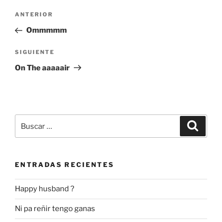
Navegación
Entrada
ANTERIOR
de
anterior:
Ommmmm
entradas
Siguiente
SIGUIENTE
entrada
On The aaaaair
Buscar
Buscar
por:
ENTRADAS RECIENTES
Happy husband ?
Ni pa reñir tengo ganas