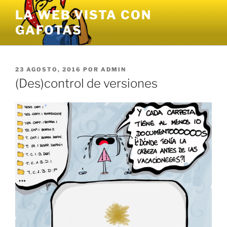
Saltar
LA WEB VISTA CON
al
GAFOTAS
contenido
PUBLICADO
23 AGOSTO, 2016
POR
ADMIN
EL
(Des)control de versiones