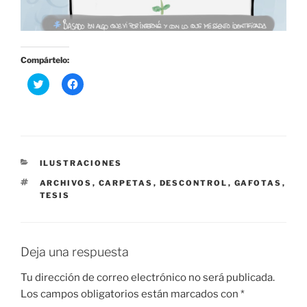
Compártelo:
H
H
a
a
z
z
c
c
l
l
i
i
c
c
p
p
a
a
r
r
CATEGORÍAS
ILUSTRACIONES
a
a
c
c
ETIQUETAS
ARCHIVOS
,
CARPETAS
,
DESCONTROL
,
GAFOTAS
,
o
o
TESIS
m
m
p
p
a
a
r
r
t
t
i
i
Deja una respuesta
r
r
e
e
n
n
Tu dirección de correo electrónico no será publicada.
T
F
w
a
Los campos obligatorios están marcados con
*
i
c
t
e