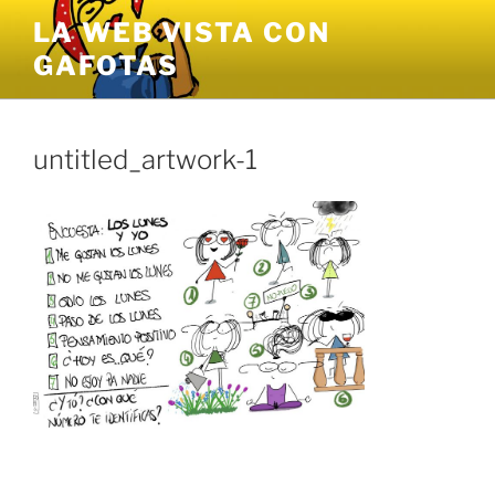
Saltar
LA WEB VISTA CON
al
GAFOTAS
contenido
untitled_artwork-1