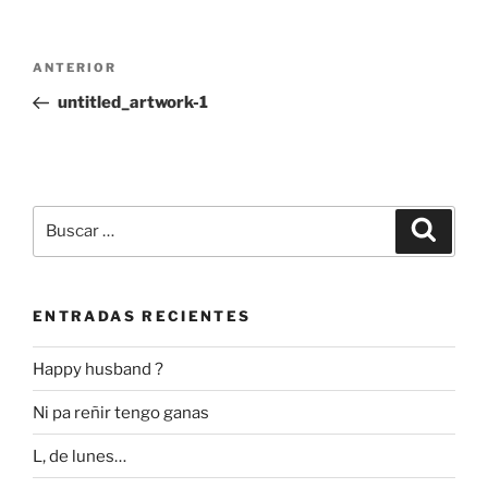
Navegación
Entrada
ANTERIOR
de
anterior:
untitled_artwork-1
entradas
Buscar
Buscar
por:
ENTRADAS RECIENTES
Happy husband ?
Ni pa reñir tengo ganas
L, de lunes…