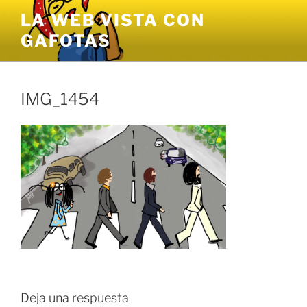
Saltar
LA WEB VISTA CON
al
GAFOTAS
contenido
IMG_1454
Deja una respuesta