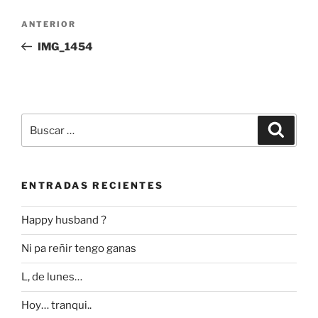
Navegación
Entrada
ANTERIOR
de
anterior:
IMG_1454
entradas
Buscar
Buscar
por:
ENTRADAS RECIENTES
Happy husband ?
Ni pa reñir tengo ganas
L, de lunes…
Hoy… tranqui..