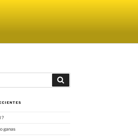
Buscar
ECIENTES
 ?
go ganas