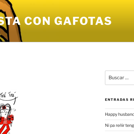
STA CON GAFOTAS
Buscar
por:
ENTRADAS R
Happy husband
Ni pa reñir ten