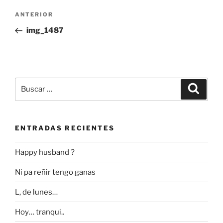
Navegación
Entrada
ANTERIOR
de
anterior:
img_1487
entradas
Buscar
Buscar
por:
ENTRADAS RECIENTES
Happy husband ?
Ni pa reñir tengo ganas
L, de lunes…
Hoy… tranqui..