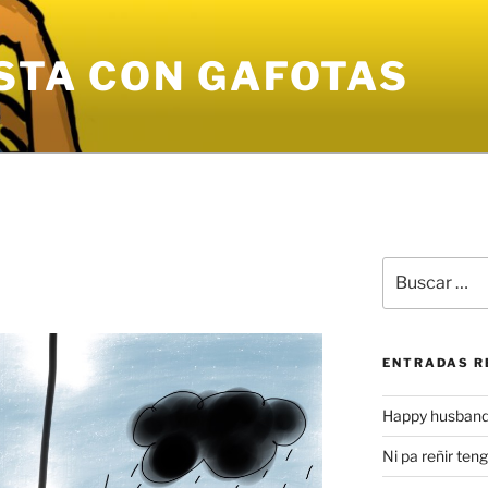
STA CON GAFOTAS
Buscar
por:
ENTRADAS R
Happy husband
Ni pa reñir ten