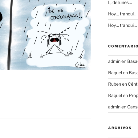
L, de lunes…
Hoy… tranqui..
Hoy… tranqui…
COMENTARIO
admin
en
Basad
Raquel
en
Basa
Ruben
en
Céntr
Raquel
en
Prop
admin
en
Cans
ARCHIVOS