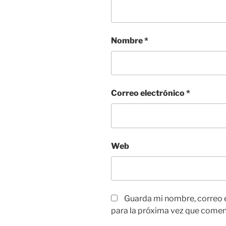
n
a
a
n
n
a
u
n
e
u
v
e
Nombre
*
a
v
)
a
)
Correo electrónico
*
Web
Guarda mi nombre, correo 
para la próxima vez que comen