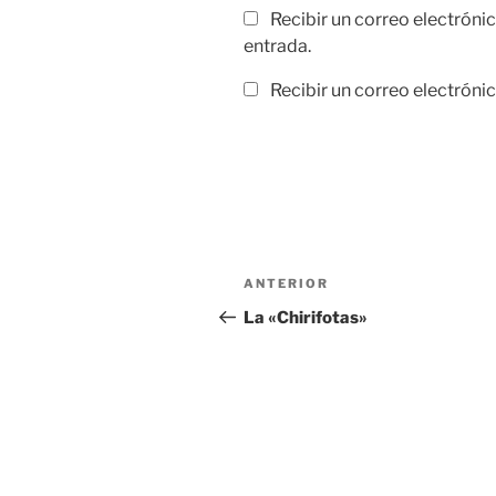
Recibir un correo electróni
entrada.
Recibir un correo electróni
Navegación
Entrada
ANTERIOR
de
anterior:
La «Chirifotas»
entradas