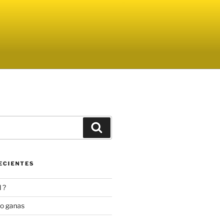
Buscar
ECIENTES
 ?
go ganas