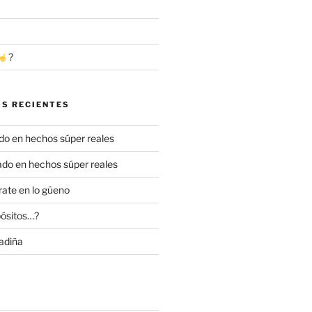
?
S RECIENTES
o en hechos súper reales
do en hechos súper reales
ate en lo güeno
ósitos…?
adiña