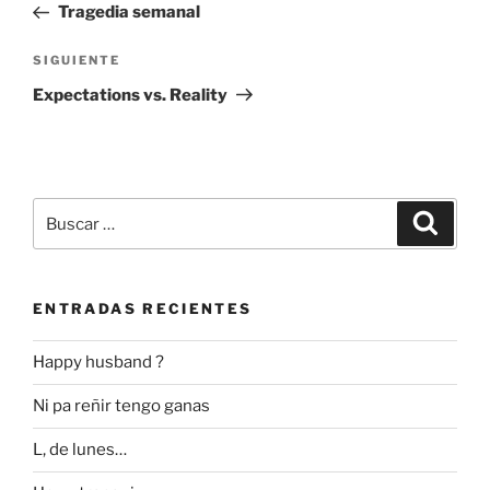
anterior:
Tragedia semanal
entradas
Siguiente
SIGUIENTE
entrada
Expectations vs. Reality
Buscar
Buscar
por:
ENTRADAS RECIENTES
Happy husband ?
Ni pa reñir tengo ganas
L, de lunes…