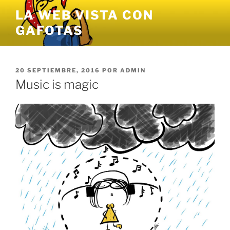
Saltar
LA WEB VISTA CON
al
GAFOTAS
contenido
PUBLICADO
20 SEPTIEMBRE, 2016
POR
ADMIN
EL
Music is magic