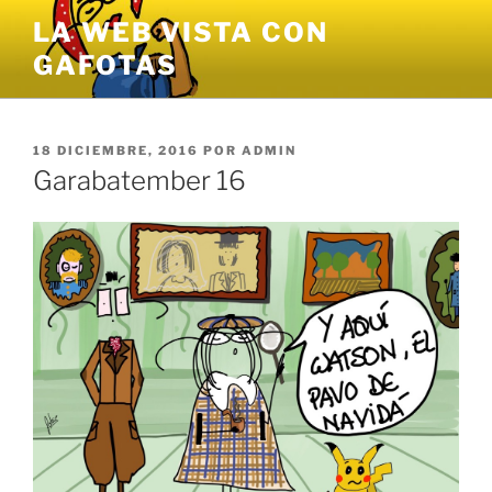
Saltar
LA WEB VISTA CON
al
GAFOTAS
contenido
PUBLICADO
18 DICIEMBRE, 2016
POR
ADMIN
EL
Garabatember 16