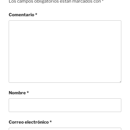
t
e
Los campos obligatorios están marcados con
*
t
b
e
o
r
o
Comentario
*
(
k
S
(
e
S
a
e
b
a
r
b
e
r
e
e
n
e
u
n
n
u
a
n
v
a
e
v
n
e
t
n
a
t
n
a
a
n
n
a
u
n
Nombre
*
e
u
v
e
a
v
)
a
)
Correo electrónico
*