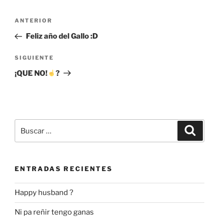
Navegación
Entrada
ANTERIOR
de
anterior:
Feliz año del Gallo :D
entradas
Siguiente
SIGUIENTE
entrada
¡QUE NO!
?
Buscar
Buscar
por:
ENTRADAS RECIENTES
Happy husband ?
Ni pa reñir tengo ganas