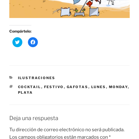
Compártelo:
H
H
a
a
z
z
c
c
l
l
i
i
c
c
p
p
a
a
r
r
CATEGORÍAS
ILUSTRACIONES
a
a
c
c
ETIQUETAS
COCKTAIL
,
FESTIVO
,
GAFOTAS
,
LUNES
,
MONDAY
,
o
o
PLAYA
m
m
p
p
a
a
r
r
t
t
i
i
Deja una respuesta
r
r
e
e
n
n
Tu dirección de correo electrónico no será publicada.
T
F
w
a
Los campos obligatorios están marcados con
*
i
c