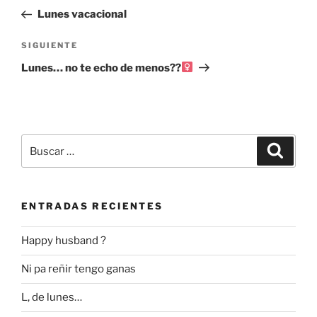
de
anterior:
Lunes vacacional
entradas
Siguiente
SIGUIENTE
entrada
Lunes… no te echo de menos??‍
Buscar
Buscar
por:
ENTRADAS RECIENTES
Happy husband ?
Ni pa reñir tengo ganas
L, de lunes…