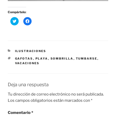
Compártelo:
H
H
a
a
z
z
c
c
l
l
i
i
c
c
p
p
a
a
r
r
CATEGORÍAS
ILUSTRACIONES
a
a
c
c
ETIQUETAS
GAFOTAS
,
PLAYA
,
SOMBRILLA
,
TUMBARSE
,
o
o
VACACIONES
m
m
p
p
a
a
r
r
t
t
i
i
Deja una respuesta
r
r
e
e
n
n
Tu dirección de correo electrónico no será publicada.
T
F
w
a
Los campos obligatorios están marcados con
*
i
c
t
e
t
b
e
o
Comentario
*
r
o