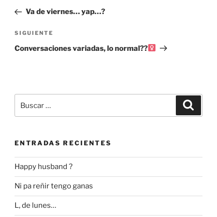
de
anterior:
Va de viernes… yap…?
entradas
Siguiente
SIGUIENTE
entrada
Conversaciones variadas, lo normal??‍
Buscar
Buscar
por:
ENTRADAS RECIENTES
Happy husband ?
Ni pa reñir tengo ganas
L, de lunes…