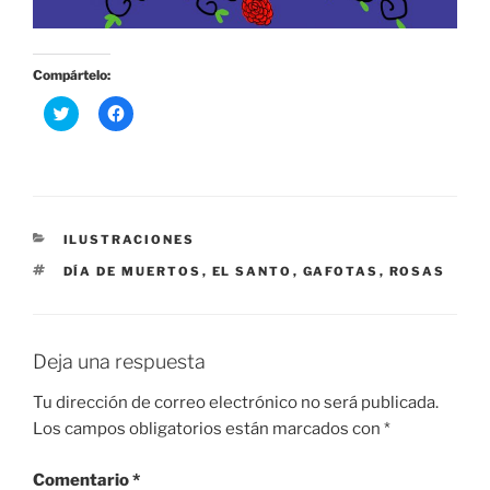
Compártelo:
H
H
a
a
z
z
c
c
l
l
i
i
c
c
p
p
a
a
r
r
CATEGORÍAS
ILUSTRACIONES
a
a
c
c
ETIQUETAS
DÍA DE MUERTOS
,
EL SANTO
,
GAFOTAS
,
ROSAS
o
o
m
m
p
p
a
a
r
r
t
t
Deja una respuesta
i
i
r
r
e
e
Tu dirección de correo electrónico no será publicada.
n
n
T
F
Los campos obligatorios están marcados con
*
w
a
i
c
t
e
Comentario
t
b
*