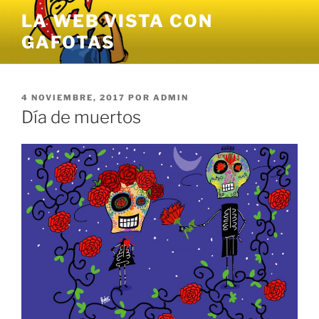
Saltar
LA WEB VISTA CON
al
GAFOTAS
contenido
PUBLICADO
4 NOVIEMBRE, 2017
POR
ADMIN
EL
Día de muertos