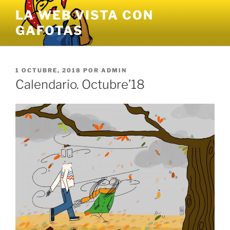
Saltar
LA WEB VISTA CON
al
GAFOTAS
contenido
PUBLICADO
1 OCTUBRE, 2018
POR
ADMIN
EL
Calendario. Octubre’18