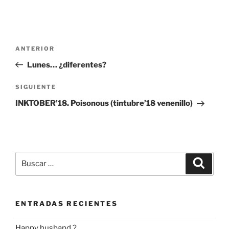
Navegación
Entrada
ANTERIOR
de
anterior:
Lunes… ¿diferentes?
entradas
Siguiente
SIGUIENTE
entrada
INKTOBER’18. Poisonous (tintubre’18 venenillo)
Buscar
Buscar
por:
ENTRADAS RECIENTES
Happy husband ?