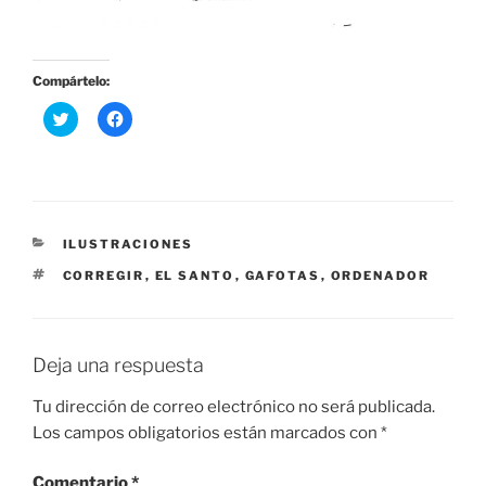
Compártelo:
H
H
a
a
z
z
c
c
l
l
i
i
c
c
p
p
a
a
r
r
CATEGORÍAS
ILUSTRACIONES
a
a
c
c
ETIQUETAS
CORREGIR
,
EL SANTO
,
GAFOTAS
,
ORDENADOR
o
o
m
m
p
p
a
a
r
r
t
t
Deja una respuesta
i
i
r
r
e
e
Tu dirección de correo electrónico no será publicada.
n
n
T
F
Los campos obligatorios están marcados con
*
w
a
i
c
t
e
Comentario
t
b
*