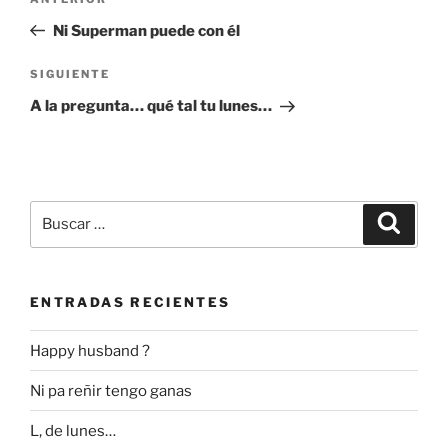
Entrada
de
anterior:
Ni Superman puede con él
entradas
Siguiente
SIGUIENTE
entrada
A la pregunta… qué tal tu lunes…
Buscar
Buscar
por:
ENTRADAS RECIENTES
Happy husband ?
Ni pa reñir tengo ganas
L, de lunes…