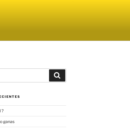
Buscar
ECIENTES
 ?
go ganas