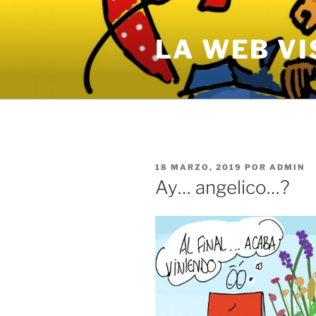
Saltar
al
LA WEB VI
contenido
PUBLICADO
18 MARZO, 2019
POR
ADMIN
EL
Ay… angelico…?