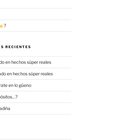
?
S RECIENTES
o en hechos súper reales
do en hechos súper reales
ate en lo güeno
ósitos…?
adiña