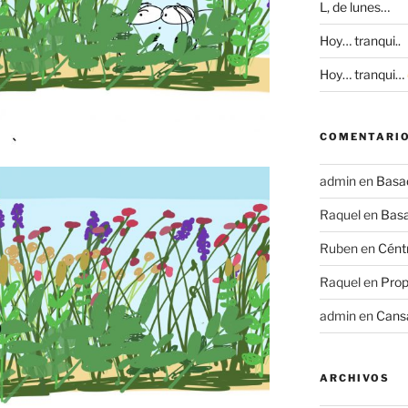
L, de lunes…
Hoy… tranqui..
Hoy… tranqui…
COMENTARIO
admin
en
Basad
Raquel
en
Basa
Ruben
en
Céntr
Raquel
en
Prop
admin
en
Cans
ARCHIVOS