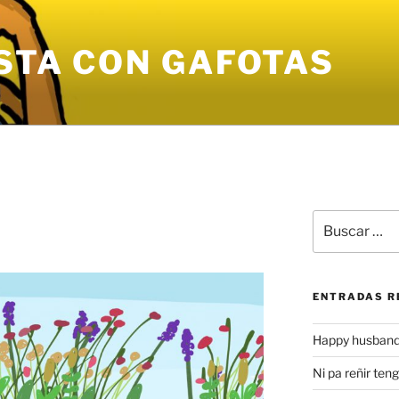
STA CON GAFOTAS
Buscar
por:
ENTRADAS R
Happy husband
Ni pa reñir ten