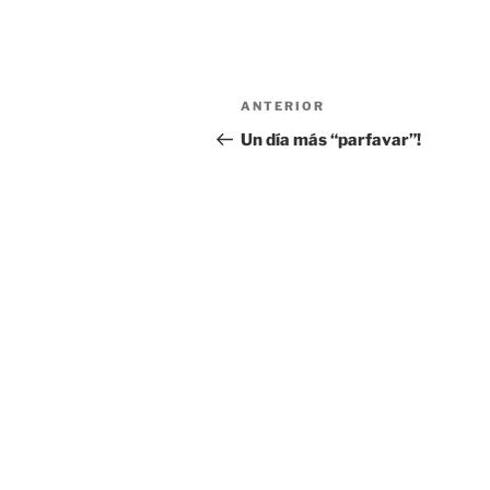
Navegación
Entrada
ANTERIOR
de
anterior:
Un día más “parfavar”!
entradas