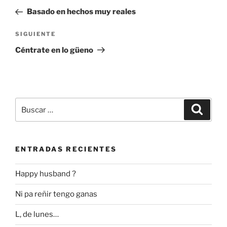
de
anterior:
Basado en hechos muy reales
entradas
Siguiente
SIGUIENTE
entrada
Céntrate en lo güeno
Buscar
Buscar
por:
ENTRADAS RECIENTES
Happy husband ?
Ni pa reñir tengo ganas
L, de lunes…