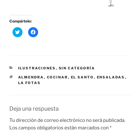
Compártelo:
H
H
a
a
z
z
c
c
l
l
i
i
c
c
p
p
a
a
r
r
CATEGORÍAS
ILUSTRACIONES
,
SIN CATEGORÍA
a
a
c
c
ETIQUETAS
ALMENDRA
,
COCINAR
,
EL SANTO
,
ENSALADAS
,
o
o
LA FOTAS
m
m
p
p
a
a
r
r
t
t
i
i
Deja una respuesta
r
r
e
e
n
n
Tu dirección de correo electrónico no será publicada.
T
F
w
a
Los campos obligatorios están marcados con
*
i
c
t
e
t
b