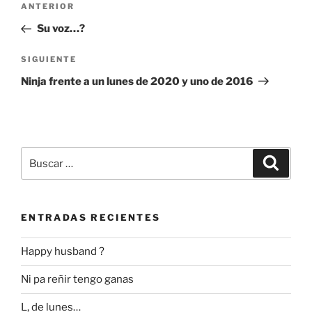
Entrada
ANTERIOR
de
anterior:
Su voz…?
entradas
Siguiente
SIGUIENTE
entrada
Ninja frente a un lunes de 2020 y uno de 2016
Buscar
Buscar
por:
ENTRADAS RECIENTES
Happy husband ?
Ni pa reñir tengo ganas
L, de lunes…